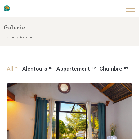
Galerie
Home
Galerie
All
Alentours
Appartement
Chambre
Ex
29
03
02
09